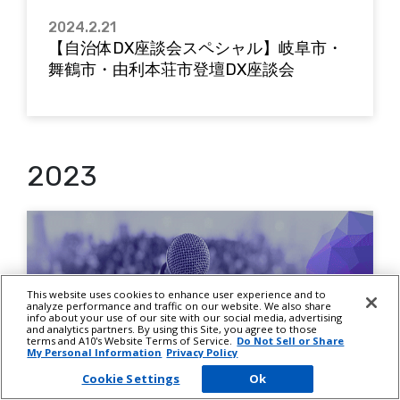
2024.2.21
【自治体DX座談会スペシャル】岐阜市・
舞鶴市・由利本荘市登壇DX座談会
2023
This website uses cookies to enhance user experience and to
analyze performance and traffic on our website. We also share
info about your use of our site with our social media, advertising
and analytics partners. By using this Site, you agree to those
terms and A10's Website Terms of Service.
Do Not Sell or Share
My Personal Information
Privacy Policy
イベント
Cookie Settings
Ok