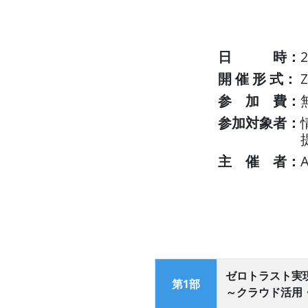
日 時：
開 催 形 式：
参 加 費：
参加対象者：
主 催 者：
ゼロトラスト実
第1部
～クラウド活用