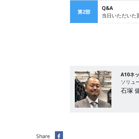
Q&A
第2部
当日いただいた
A10ネ
ソリュ
石塚 
Share