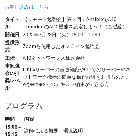
お申し込みはこちら
タイト
【リモート勉強会】第２回：AnsibleでA10
ル
Thunder のADC機能を設定しよう！（基礎編）
開催日
2020年7月28日（火）15:00～17:30
提供形
Zoomを使用したオンライン勉強会
式
主催
A10ネットワークス株式会社
本勉強
Linuxサーバーの基礎知識やCLIでのサーバーやネ
会の推
ットワーク機器の簡単な操作経験をお持ちの方、
奨レベ
viやemacsでのテキスト編集ができる方
ル
プログラム
時間
内容
15:00－
講師による概要・環境説明
15:15