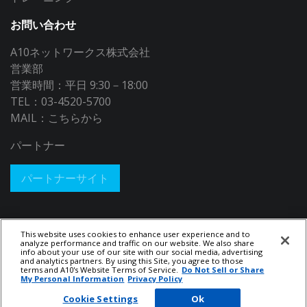
お問い合わせ
A10ネットワークス株式会社
営業部
営業時間：平日 9:30－18:00
TEL：03-4520-5700
MAIL：
こちらから
パートナー
パートナーサイト
This website uses cookies to enhance user experience and to
analyze performance and traffic on our website. We also share
info about your use of our site with our social media, advertising
and analytics partners. By using this Site, you agree to those
terms and A10's Website Terms of Service.
Do Not Sell or Share
My Personal Information
Privacy Policy
© 2026 A10 Networks, Inc. All rights reserved.
Privacy Policy
|
Legal
Notices​
Cookie Settings
Ok