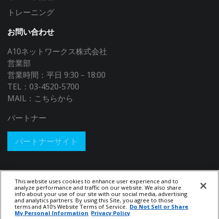
トレーニング
お問い合わせ
A10ネットワークス株式会社
営業部
営業時間：平日 9:30－18:00
TEL：03-4520-5700
MAIL：
こちらから
パートナー
パートナーサイト
This website uses cookies to enhance user experience and to
analyze performance and traffic on our website. We also share
info about your use of our site with our social media, advertising
and analytics partners. By using this Site, you agree to those
terms and A10's Website Terms of Service.
Do Not Sell or Share
My Personal Information
Privacy Policy
© 2026 A10 Networks, Inc. All rights reserved.
Privacy Policy
|
Legal