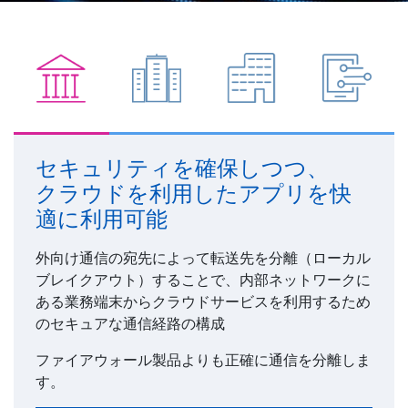
銀
証
保
電
行
券
険
子
セキュリティを確保しつつ、
決
クラウドを利用したアプリを快
済
適に利用可能
外向け通信の宛先によって転送先を分離（ローカル
ブレイクアウト）することで、内部ネットワークに
ある業務端末からクラウドサービスを利用するため
のセキュアな通信経路の構成
ファイアウォール製品よりも正確に通信を分離しま
す。