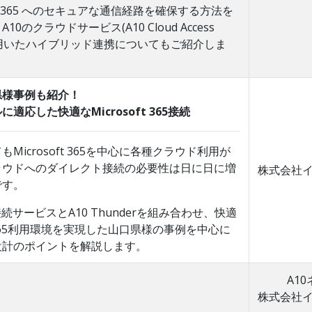
oft 365 へのセキュアな通信経路を確保する方法を
0のクラウドサービス(A10 Cloud Access
er)を用いたハイブリッド連携についてもご紹介しま
県様事例も紹介！
適応した快適なMicrosoft 365接続
Microsoft 365を中心に各種クラウド利用が
ラウドへのダイレクト接続の必要性は日に日に増
株式会社
です。
接続サービスとA10 Thunderを組み合わせ、快適
ft 365利用環境を実現した山口県様の事例を中心に
設計のポイントを解説します。
A1
株式会社