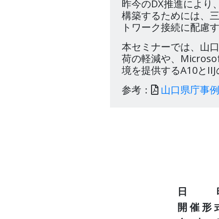
昨今のDX推進により
構築するためには、
トワーク接続に配慮
本セミナーでは、山
荷の軽減や、Micro
境を提供するA10とI
参考：
山口県庁事
日 
開 催 形 