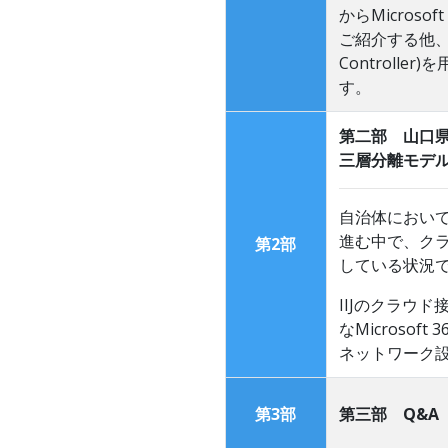
からMicros
ご紹介する他、A1
Controll
す。
第二部 山口
三層分離モデルに
自治体においても
進む中で、ク
第2部
している状況
IIJのクラウド
なMicroso
ネットワーク
第3部
第三部 Q&A