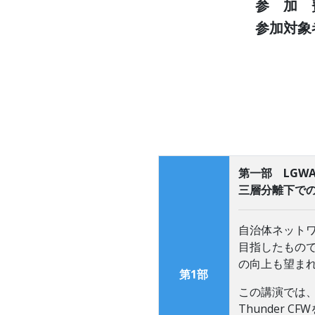
参 加 
参加対象
第一部 LGWA
三層分離下で
自治体ネット
目指したもの
の向上も望ま
第1部
この講演では、
Thunder 