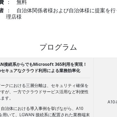
費
： 無料
者
： 自治体関係者様および自治体様に提案を行
理店様
プログラム
N接続系からでもMicrosoft 365利用を実現！
のセキュアなクラウド利用による業務効率化
ワークにおける三層分離は、セキュリティ確保を
ですが、一方でクラウドサービス活用など利便性
れます。
A1
自治体における導入事例を挙げながら、A10
CFWを用いて、LGWAN 接続系に配置された業務端末