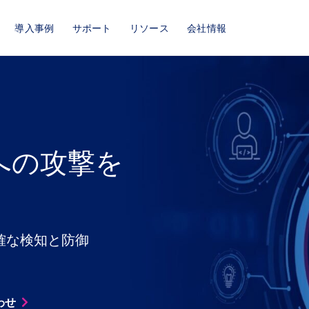
導入事例
サポート
リソース
会社情報
への攻撃を
確な検知と防御
わせ