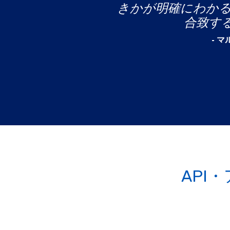
きかが明確にわか
合致す
- 
API