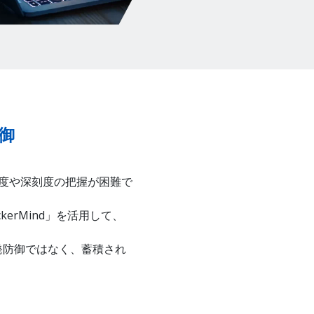
御
害度や深刻度の把握が困難で
ckerMind」を活用して、
発防御ではなく、蓄積され