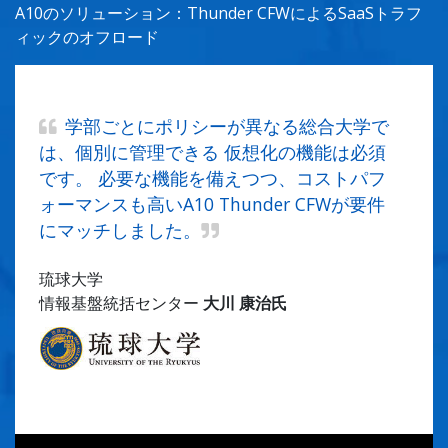
A10のソリューション：Thunder CFWによるSaaSトラフ
ィックのオフロード
学部ごとにポリシーが異なる総合大学で
は、個別に管理できる 仮想化の機能は必須
です。 必要な機能を備えつつ、コストパフ
ォーマンスも高いA10 Thunder CFWが要件
にマッチしました。
琉球大学
情報基盤統括センター
大川 康治氏