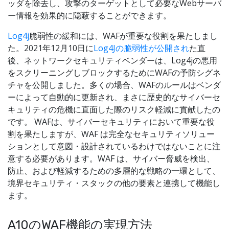
ッダを除去し、攻撃のターゲットとして必要なWebサーバ
ー情報を効果的に隠蔽することができます。
Log4j
脆弱性の緩和には、WAFが重要な役割を果たしまし
た。2021年12月10日に
Log4Jの脆弱性が公開され
た直
後、ネットワークセキュリティベンダーは、Log4jの悪用
をスクリーニングしブロックするためにWAFの予防シグネ
チャを公開しました。多くの場合、WAFのルールはベンダ
ーによって自動的に更新され、まさに歴史的なサイバーセ
キュリティの危機に直面した際のリスク軽減に貢献したの
です。 WAFは、サイバーセキュリティにおいて重要な役
割を果たしますが、WAF は完全なセキュリティソリュー
ションとして意図・設計されているわけではないことに注
意する必要があります。WAF は、サイバー脅威を検出、
防止、および軽減するための多層的な戦略の一環として、
境界セキュリティ・スタックの他の要素と連携して機能し
ます。
A10のWAF機能の実現方法