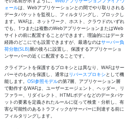
その名前が示すように、
Webアプリケーションファイアウ
ォール
は、Webアプリケーションとの間でやり取りされる
データパケットを監視し、フィルタリングし、ブロックし
ます。WAFは、ネットワーク、ホスト、クラウドのいずれ
でも、1つまたは複数のWebアプリケーションまたはWeb
サイトの前に配置することができます。理論的にはデータ
経路のどこにでも設置できますが、最適なのは
サーバー負
荷分散(SLB)
層の後ろに設置し、保護するアプリケーショ
ンサーバーの近くに配置することです。
クライアントを保護するプロキシとは異なり、WAFはサー
バーそのものを保護し、通常は
リバースプロキシ
として機
能します。
OSI参照モデル
の第7層、アプリケーション層
で動作するWAFは、ユーザーエージェント、ヘッダー、リ
ファラー、リダイレクト、HTMLボディなどのデータパケ
ットの要素を定義されたルールに従って検査・分析し、有
害な可能性のあるトラフィックがサーバーに到達する前に
フィルタリングします。