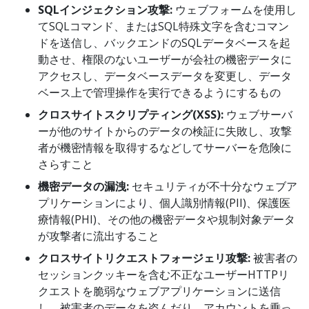
SQLインジェクション攻撃:
ウェブフォームを使用し
てSQLコマンド、またはSQL特殊文字を含むコマン
ドを送信し、バックエンドのSQLデータベースを起
動させ、権限のないユーザーが会社の機密データに
アクセスし、データベースデータを変更し、データ
ベース上で管理操作を実行できるようにするもの
クロスサイトスクリプティング(XSS):
ウェブサーバ
ーが他のサイトからのデータの検証に失敗し、攻撃
者が機密情報を取得するなどしてサーバーを危険に
さらすこと
機密データの漏洩:
セキュリティが不十分なウェブア
プリケーションにより、個人識別情報(PII)、保護医
療情報(PHI)、その他の機密データや規制対象データ
が攻撃者に流出すること
クロスサイトリクエストフォージェリ攻撃:
被害者の
セッションクッキーを含む不正なユーザーHTTPリ
クエストを脆弱なウェブアプリケーションに送信
し、被害者のデータを盗んだり、アカウントを乗っ