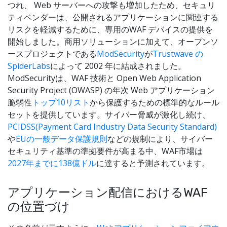
つれ、 Web サーバーへの攻撃も増加したため、セキュリ
ティベンダーは、公開されるアプリケーションに関連する
リスクを軽減するために、専用のWAF デバイスの提供を
開始しました。商用ソリューションに加えて、オープンソ
ースプロジェクトである
ModSecurity
が
Trustwave の
SpiderLabs
によって 2002 年に結成されました。
ModSecurityは、WAF 技術と Open Web Application
Security Project (OWASP) の年次 Web アプリケーション
脆弱性
トップ10リスト
から保護するための標準的なルール
セットを提供しています。サイバー脅威が激化し続け、
PCIDSS(Payment Card Industry Data Security Standard)
や
EUの一般データ保護規則
などの規制により、サイバー
セキュリティ基準の準拠要件が高まる中、WAF市場は
2027年までに138億ドル
に達すると予測されています。
アプリケーション配信におけるWAF
の位置づけ