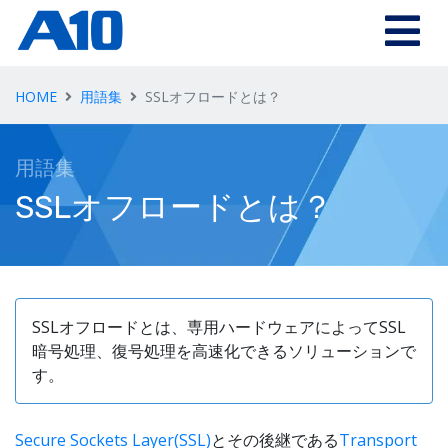
Skip to main content
HOME
用語集
SSLオフロードとは？
用語集
SSLオフロードとは？
SSLオフロードとは、専用ハードウェアによってSSL
暗号処理、復号処理を高速化できるソリューションで
す。
Secure Sockets Layer(SSL)
とその後継である
Transport