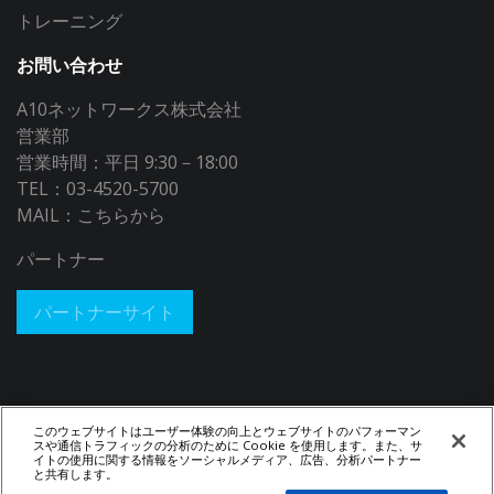
トレーニング
お問い合わせ
A10ネットワークス株式会社
営業部
営業時間：平日 9:30－18:00
TEL：03-4520-5700
MAIL：
こちらから
パートナー
パートナーサイト
このウェブサイトはユーザー体験の向上とウェブサイトのパフォーマン
スや通信トラフィックの分析のために Cookie を使用します。また、サ
イトの使用に関する情報をソーシャルメディア、広告、分析パートナー
と共有します。
© 2026 A10 Networks, Inc. All rights reserved.
Privacy Policy
|
Legal