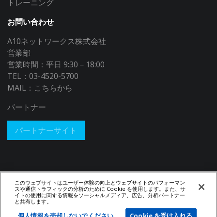
トレーニング
お問い合わせ
A10ネットワークス株式会社
営業部
営業時間：平日 9:30－18:00
TEL：03-4520-5700
MAIL：
こちらから
パートナー
パートナーサイト
このウェブサイトはユーザー体験の向上とウェブサイトのパフォーマン
スや通信トラフィックの分析のために Cookie を使用します。また、サ
イトの使用に関する情報をソーシャルメディア、広告、分析パートナー
と共有します。
© 2026 A10 Networks, Inc. All rights reserved.
Privacy Policy
|
Legal
Notices​
個人情報を売却しないでください
Cookie を受け入れる