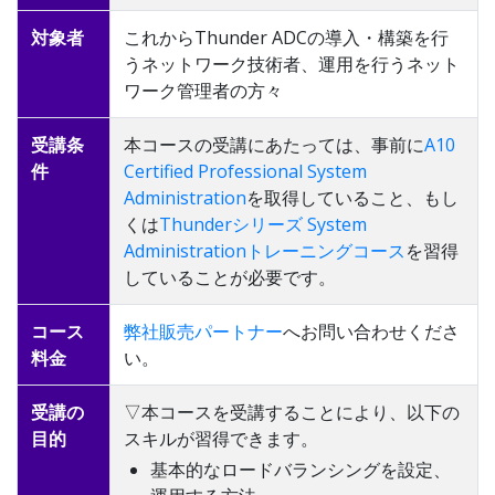
対象者
これからThunder ADCの導入・構築を行
うネットワーク技術者、運用を行うネット
ワーク管理者の方々
受講条
本コースの受講にあたっては、事前に
A10
件
Certified Professional System
Administration
を取得していること、もし
くは
Thunderシリーズ System
Administrationトレーニングコース
を習得
していることが必要です。
コース
弊社販売パートナー
へお問い合わせくださ
料金
い。
受講の
▽本コースを受講することにより、以下の
目的
スキルが習得できます。
基本的なロードバランシングを設定、