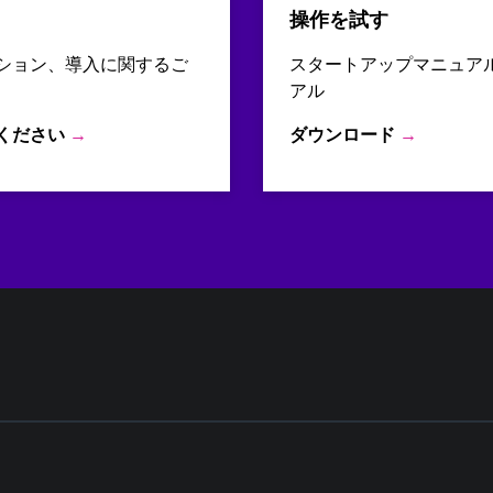
操作を試す
ション、導入に関するご
スタートアップマニュア
アル
ください
→
ダウンロード
→