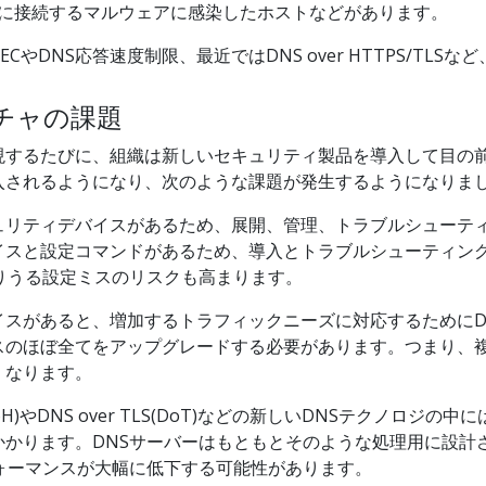
ターに接続するマルウェアに感染したホストなどがあります。
CやDNS応答速度制限、最近ではDNS over HTTPS/TL
チャの課題
現するたびに、組織は新しいセキュリティ製品を導入して目の
入されるようになり、次のような課題が発生するようになりま
ュリティデバイスがあるため、展開、管理、トラブルシューテ
イスと設定コマンドがあるため、導入とトラブルシューティン
りうる設定ミスのリスクも高まります。
イスがあると、増加するトラフィックニーズに対応するためにD
スのほぼ全てをアップグレードする必要があります。つまり、
くなります。
PS(DoH)やDNS over TLS(DoT)などの新しいDNSテクノ
かかります。DNSサーバーはもともとそのような処理用に設計さ
ォーマンスが大幅に低下する可能性があります。