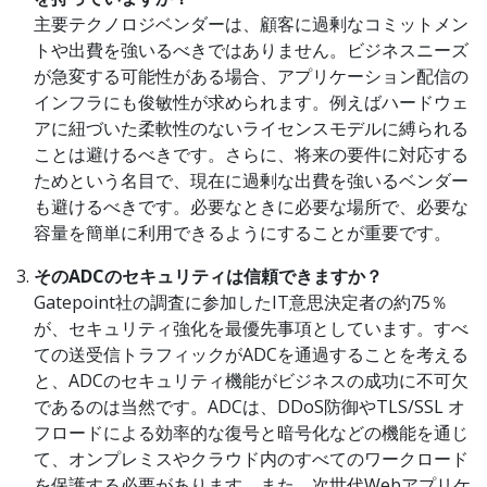
主要テクノロジベンダーは、顧客に過剰なコミットメン
トや出費を強いるべきではありません。ビジネスニーズ
が急変する可能性がある場合、アプリケーション配信の
インフラにも俊敏性が求められます。例えばハードウェ
アに紐づいた柔軟性のないライセンスモデルに縛られる
ことは避けるべきです。さらに、将来の要件に対応する
ためという名目で、現在に過剰な出費を強いるベンダー
も避けるべきです。必要なときに必要な場所で、必要な
容量を簡単に利用できるようにすることが重要です。
そのADCのセキュリティは信頼できますか？
Gatepoint社の調査に参加したIT意思決定者の約75％
が、セキュリティ強化を最優先事項としています。すべ
ての送受信トラフィックがADCを通過することを考える
と、ADCのセキュリティ機能がビジネスの成功に不可欠
であるのは当然です。ADCは、DDoS防御やTLS/SSL オ
フロードによる効率的な復号と暗号化などの機能を通じ
て、オンプレミスやクラウド内のすべてのワークロード
を保護する必要があります。また、次世代Webアプリケ