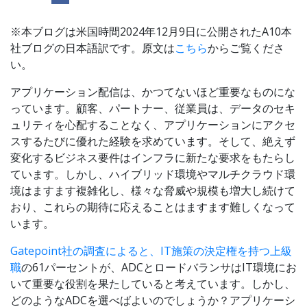
※本ブログは米国時間2024年12月9日に公開されたA10本
社ブログの日本語訳です。原文は
こちら
からご覧くださ
い。
アプリケーション配信は、かつてないほど重要なものにな
っています。顧客、パートナー、従業員は、データのセキ
ュリティを心配することなく、アプリケーションにアクセ
スするたびに優れた経験を求めています。そして、絶えず
変化するビジネス要件はインフラに新たな要求をもたらし
ています。しかし、ハイブリッド環境やマルチクラウド環
境はますます複雑化し、様々な脅威や規模も増大し続けて
おり、これらの期待に応えることはますます難しくなって
います。
Gatepoint社の調査によると、IT施策の決定権を持つ上級
職
の61パーセントが、ADCとロードバランサはIT環境にお
いて重要な役割を果たしていると考えています。しかし、
どのようなADCを選べばよいのでしょうか？アプリケーシ