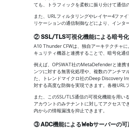
ても、トラフィックを柔軟に振り分けて通信
また、URLフィルタリングやレイヤー4ファ
リケーションの通信制御などにより、インタ
② SSL/TLS可視化機能による暗
A10 Thunder CFWは、独自アーキテ
キュリティ機器と連携することで、暗号化通
例えば、OPSWAT社のMetaDefend
ンツに対する無害化処理や、複数のアンチマ
た、トレンドマイクロ社のDeep Discovery
対する高度な防御を実現できます。各種URL
また、このSSL/TLS通信の可視化機能を
アカウントのみテナントに対してアクセスで
内からの情報漏洩を抑止できます。
③ ADC機能によるWebサーバーの