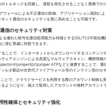
のボトルネックを回避し、遅延を発生させることなく業務での
イアウォールによる不正通信の防御、アプリケーション識別に
ーネット通信のセキュリティを更に高めることも可能です。
号化通信のセキュリティ対策
クチャによる優れた暗号化通信処理能力を特徴とするSSL/TLS可
信に潜む脅威に対処できます。
erと連携することで、インターネットからダウンロードするコンテ
ルウェアエンジンによる高度なマルウェアスキャン、機密情報
 InspectorやJuniper社のJuniper ATPなどと連携す
フィルタ製品や次世代ファイアウォール等のインライン型のセ
用いることで、クラウドサービスを利用する際のアカウント制御
きるようになり、個人で取得したアカウントや無料アカウント
可用性確保とセキュリティ強化