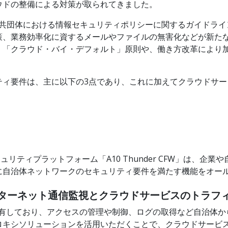
ウドの整備による対策が取られてきました。
地方公共団体における情報セキュリティポリシーに関するガイドラ
策、業務効率化に資するメールやファイルの無害化などが新た
、「クラウド・バイ・デフォルト」原則や、働き方改革により
ティ要件は、主に以下の3点であり、これに加えてクラウドサ
リティプラットフォーム「A10 Thunder CFW」は、企
に自治体ネットワークのセキュリティ要件を満たす機能をオー
ンターネット通信監視とクラウドサービスのトラフ
バー機能を有しており、アクセスの管理や制御、ログの取得など自治
ロキシソリューションを活用いただくことで、クラウドサービ