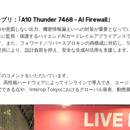
A10 Thunder 7468 - AI Firewall｣
ない出力、機密情報漏えいへの対策が重要となっています。｢A10 Thu
に監視・保護するハイエンドAIガードレイルアプライアンスです
。また、フォワード／リバースプロキシの両構成に対応し、S
供により、設計負荷を抑え、安全な生成AI活用を支援します
下のコメントをいただいています。
が、高性能ハードウェアによってインラインで導入でき、エー
きる点や、Interop Tokyoにおけるグローバル発表、動