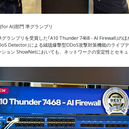
for AI)部門 準グランプリ
は、準グランプリを受賞した｢A10 Thunder 7468 - AI Fir
0 Defend DDoS Detector｣による絨毯爆撃型DDoS攻撃対
ション ShowNetにおいても、ネットワークの安定性とセキ