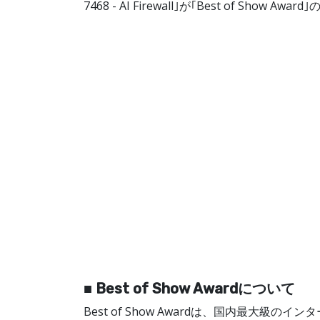
7468 - AI Firewall｣が｢Best of Sh
■ Best of Show Awardについて
Best of Show Awardは、国内最大級