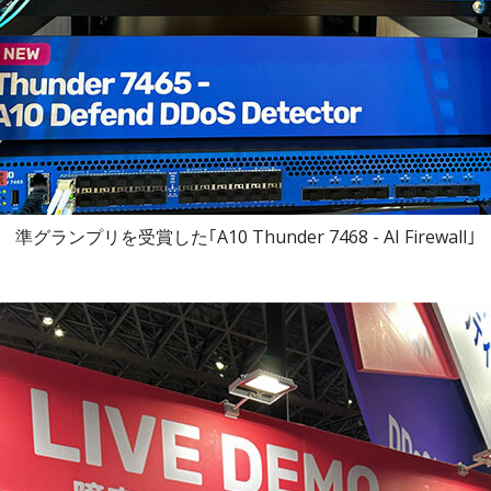
準グランプリを受賞した｢A10 Thunder 7468 - AI Firewall｣