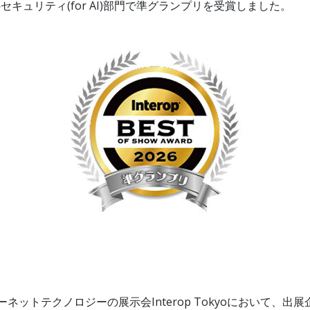
ow Award｣のセキュリティ(for AI)部門で準グランプリを受賞しました。
のインターネットテクノロジーの展示会Interop Tokyoにおい