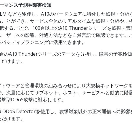
フォーマンス予測や障害検知
 LLM などを駆使し、A10のハードウェアに特化した監視・分
ことができ、サービス全体のリアルタイムな監視・分析や、将
｣と連携することで、100台以上のA10 Thunderシリーズを
ーザーへの影響、対処方法などを自然言語で確認できます。こ
ャパシティプランニングに活用できます。
て複数台のA10 Thunderシリーズのデータを分析し、障害の
ただけます。
ソフトウェアと管理環境の組み合わせにより大規模ネットワークを
で、流量に応じてサブネット、ホスト、サービスへと動的に階
撃型DDoS攻撃に対応します。
 Defend DDoS Detectorを使用し、攻撃対象以外の正常
ただけます。