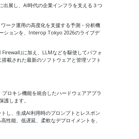
｣に出展し、AI時代の企業インフラを支える３つ
トワーク運用の高度化を支援する予測・分析機
、Interop Tokyo 2026のライブデ
 Firewall｣に加え、LLMなどを駆使してパフォ
tectorに搭載された最新のソフトウェアと管理ソフト
性能なADC・プロキシ機能を統合したハードウェアアプラ
・保護します。
トし、生成AI利用時のプロンプトとレスポン
る高性能、低遅延、柔軟なデプロイメントを、