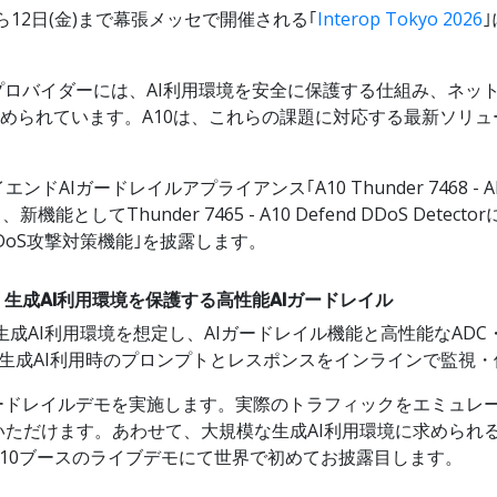
から12日(金)まで幕張メッセで開催される｢
Interop Tokyo 2026
プロバイダーには、AI利用環境を安全に保護する仕組み、ネッ
れています。A10は、これらの課題に対応する最新ソリューションを
ガードレイルアプライアンス｢A10 Thunder 7468 - AI
能としてThunder 7465 - A10 Defend DDoS De
oS攻撃対策機能｣を披露します。
irewall｣：生成AI利用環境を保護する高性能AIガードレイル
wallは、大規模な生成AI利用環境を想定し、AIガードレイル機能と高
載し、生成AI利用時のプロンプトとレスポンスをインラインで監視
ードレイルデモを実施します。実際のトラフィックをエミュレー
ただけます。あわせて、大規模な生成AI利用環境に求められ
10ブースのライブデモにて世界で初めてお披露目します。