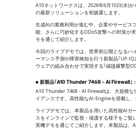
A10ネットワークスは、2026年6月10日(水)
の最新ソリューションを初披露します。
生成AIの業務利用が進む中、企業やサービス
能、さらに巧妙化するDDoS攻撃への対策が求めら
モを通じて紹介します。
今回のライブデモでは、世界初公開となるハイエンドAI
ーマンス予測や障害検知を行う新製品｢UP-IQ｣、新機
ウェアの組み合わせで実現する｢絨毯爆撃型DD
■ 新製品｢A10 Thunder 7468 - AI F
A10 Thunder 7468 - AI Fire
イアンスです。高性能なAI-Engineを搭
ライブデモでは、本製品を用いた高性能AIガ
スをインラインで監視・保護する様子をご覧い
実機デモを通じてご紹介します。本製品は、A