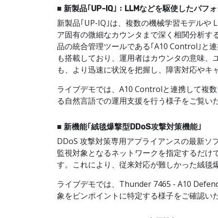
■ 新製品｢UP-IQ｣：LLMなどを駆使したパ
新製品｢UP-IQ｣は、複数の機械学習モデルや
ア固有の微細なカウンタまで深く相関分析する
品の統合管理ツールである｢A10 Control
も搭載しており、運用者はカウンタの意味、ユ
も、より迅速に状況を把握し、障害対応やキ
ライブデモでは、A10 Controlと連携し
る自然言語での運用支援を行う様子をご覧い
■ 新機能｢絨毯爆撃型DDoS攻撃対策機能｣
DDoS 攻撃対策専用アプライアンスの最新
監視対象となるネットワークを指定するだけ
す。これにより、従来対応が難しかった絨毯爆
ライブデモでは、Thunder 7465 - A10
象をピンポイントに特定する様子をご確認い