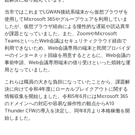
当市ではこれまでLGWAN接続系端末から仮想ブラウザを
使用してMicrosoft 365やグループウェアを利用していま
したが、仮想ブラウザ経由による慢性的な遅延や読込異常
が課題となっていました。また、ZoomやMicrosoft
TeamsといったWeb会議はセキュリティクラウド経由で
利用できないため、Web会議専用の端末と民間プロバイダ
ーのインターネット回線を用意するとともに、Web会議の
事前申請、Web会議専用端末の借り受けといった煩雑な運
用となっていました。
これらは職員の大きな負担になっていたことから、課題解
決に向けて令和4年度にローカルブレイクアウトに関する
情報収集を開始しました。令和5年6月にはMicrosoft 365
のドメインへの対応や容易な操作性の観点からA10
Thunder CFWの導入を決定し、同年8月より本格稼働を開
始しました。