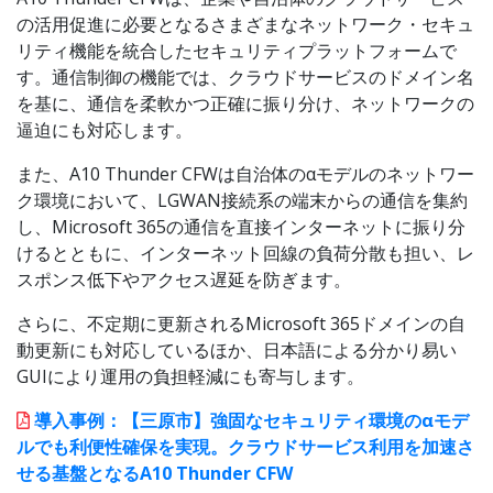
の活用促進に必要となるさまざまなネットワーク・セキュ
リティ機能を統合したセキュリティプラットフォームで
す。通信制御の機能では、クラウドサービスのドメイン名
を基に、通信を柔軟かつ正確に振り分け、ネットワークの
逼迫にも対応します。
また、A10 Thunder CFWは自治体のαモデルのネットワー
ク環境において、LGWAN接続系の端末からの通信を集約
し、Microsoft 365の通信を直接インターネットに振り分
けるとともに、インターネット回線の負荷分散も担い、レ
スポンス低下やアクセス遅延を防ぎます。
さらに、不定期に更新されるMicrosoft 365ドメインの自
動更新にも対応しているほか、日本語による分かり易い
GUIにより運用の負担軽減にも寄与します。
導入事例：【三原市】強固なセキュリティ環境のαモデ
ルでも利便性確保を実現。クラウドサービス利用を加速さ
せる基盤となるA10 Thunder CFW