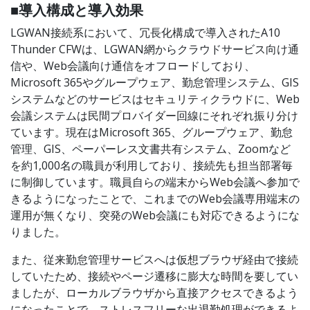
■導入構成と導入効果
LGWAN接続系において、冗長化構成で導入されたA10
Thunder CFWは、LGWAN網からクラウドサービス向け通
信や、Web会議向け通信をオフロードしており、
Microsoft 365やグループウェア、勤怠管理システム、GIS
システムなどのサービスはセキュリティクラウドに、Web
会議システムは民間プロバイダー回線にそれぞれ振り分け
ています。現在はMicrosoft 365、グループウェア、勤怠
管理、GIS、ペーパーレス文書共有システム、Zoomなど
を約1,000名の職員が利用しており、接続先も担当部署毎
に制御しています。職員自らの端末からWeb会議へ参加で
きるようになったことで、これまでのWeb会議専用端末の
運用が無くなり、突発のWeb会議にも対応できるようにな
りました。
また、従来勤怠管理サービスへは仮想ブラウザ経由で接続
していたため、接続やページ遷移に膨大な時間を要してい
ましたが、ローカルブラウザから直接アクセスできるよう
になったことで、ストレスフリーな出退勤処理ができるよ