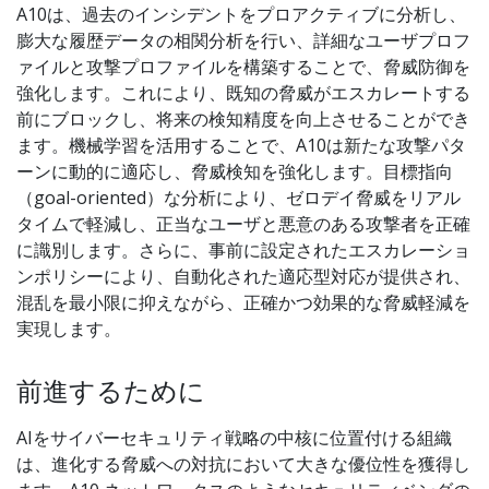
A10は、過去のインシデントをプロアクティブに分析し、
膨大な履歴データの相関分析を行い、詳細なユーザプロフ
ァイルと攻撃プロファイルを構築することで、脅威防御を
強化します。これにより、既知の脅威がエスカレートする
前にブロックし、将来の検知精度を向上させることができ
ます。機械学習を活用することで、A10は新たな攻撃パタ
ーンに動的に適応し、脅威検知を強化します。目標指向
（goal-oriented）な分析により、ゼロデイ脅威をリアル
タイムで軽減し、正当なユーザと悪意のある攻撃者を正確
に識別します。さらに、事前に設定されたエスカレーショ
ンポリシーにより、自動化された適応型対応が提供され、
混乱を最小限に抑えながら、正確かつ効果的な脅威軽減を
実現します。
前進するために
AIをサイバーセキュリティ戦略の中核に位置付ける組織
は、進化する脅威への対抗において大きな優位性を獲得し