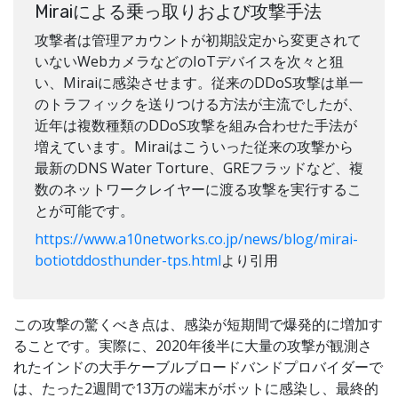
Miraiによる乗っ取りおよび攻撃手法
攻撃者は管理アカウントが初期設定から変更されて
いないWebカメラなどのIoTデバイスを次々と狙
い、Miraiに感染させます。従来のDDoS攻撃は単一
のトラフィックを送りつける方法が主流でしたが、
近年は複数種類のDDoS攻撃を組み合わせた手法が
増えています。Miraiはこういった従来の攻撃から
最新のDNS Water Torture、GREフラッドなど、複
数のネットワークレイヤーに渡る攻撃を実行するこ
とが可能です。
https://www.a10networks.co.jp/news/blog/mirai-
botiotddosthunder-tps.html
より引用
この攻撃の驚くべき点は、感染が短期間で爆発的に増加す
ることです。実際に、2020年後半に大量の攻撃が観測さ
れたインドの大手ケーブルブロードバンドプロバイダーで
は、たった2週間で13万の端末がボットに感染し、最終的