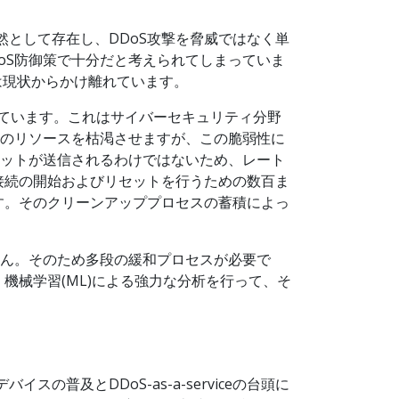
然として存在し、DDoS攻撃を脅威ではなく単
oS防御策で十分だと考えられてしまっていま
えは現状からかけ離れています。
報告されています。これはサイバーセキュリティ分野
トのリソースを枯渇させますが、この脆弱性に
ケットが送信されるわけではないため、レート
接続の開始およびリセットを行うための数百ま
す。そのクリーンアッププロセスの蓄積によっ
せん。そのため多段の緩和プロセスが必要で
械学習(ML)による強力な分析を行って、そ
普及とDDoS-as-a-serviceの台頭に