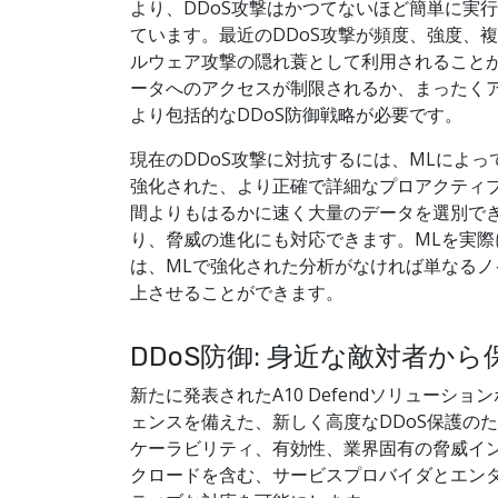
より、DDoS攻撃はかつてないほど簡単に実
ています。最近のDDoS攻撃が頻度、強度、
ルウェア攻撃の隠れ蓑として利用されること
ータへのアクセスが制限されるか、まったく
より包括的なDDoS防御戦略が必要です。
現在のDDoS攻撃に対抗するには、MLによ
強化された、より正確で詳細なプロアクティブ
間よりもはるかに速く大量のデータを選別で
り、脅威の進化にも対応できます。MLを実
は、MLで強化された分析がなければ単なるノ
上させることができます。
DDoS防御: 身近な敵対者か
新たに発表されたA10 Defendソリュー
ェンスを備えた、新しく高度なDDoS保護のた
ケーラビリティ、有効性、業界固有の脅威イン
クロードを含む、サービスプロバイダとエン