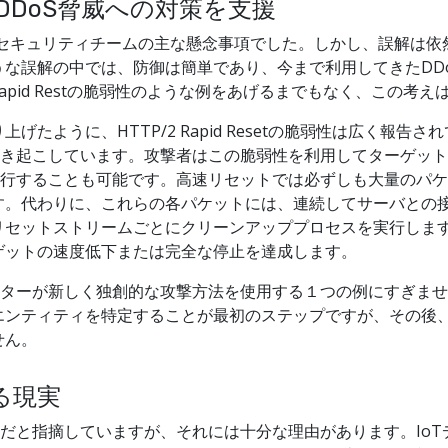
するDDoS脅威への対策を支援
してセキュリティチームの主な懸念事項でした。しかし、誤解は依
な誤解の中では、防御は簡単であり、今まで利用してきたDD
Rapid Restの脆弱性のような例をあげるまでもなく、この考
上げたように、HTTP/2 Rapid Resetの脆弱性は広く
引き起こしています。攻撃者はこの脆弱性を利用してターゲッ
実行することも可能です。高速リセットでは必ずしも大量のパ
す。代わりに、これらの各パケットには、連続してサーバとの
リセットストリームごとにクリーンアッププロセスを実行しま
ゲットの速度低下または完全な停止を達成します。
アクターが新しく独創的な攻撃方法を使用する１つの例にすぎま
ンティティを特定することが最初のステップですが、その後、機
せん。
る現実
と指摘していますが、それには十分な理由があります。IoTデバイスの