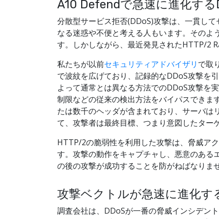
A10 Defendで急速に進化
分散型サービス拒否(DDoS)攻撃は、一貫
なる迷惑や不便と考える人もいます。そのよう
す。しかしながら、最近発見されたHTTP/2 
私たちが以前
セキュリティアドバイザリ
で取り
で波紋を広げており、記録的なDDoS攻撃を
よって通常とは異なる方法でのDDoS攻撃を
制限などの従来の検出方法をバイパスできま
たは数千のヘッダが含まれており、サーバは
て、攻撃者は最終目標、つまり意図したター
HTTP/2の脆弱性を利用した攻撃は、脅威
す。攻撃の動作をキャプチャし、悪意のあるエ
の後の攻撃が成功することを防がねばなりま
攻撃ベクトルが急速に進化す
調査会社は、DDoSが一番の脅威インシデントだ