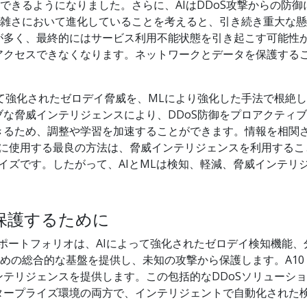
行できるようになりました。さらに、AIはDDoS攻撃からの防
複雑さにおいて進化していることを考えると、引き続き重大な懸
が多く、最終的にはサービス利用不能状態を引き起こす可能性
アクセスできなくなります。ネットワークとデータを保護する
って強化されたゼロデイ脅威を、MLにより強化した手法で根絶
な脅威インテリジェンスにより、DDoS防御をプロアクティ
きるため、調整や学習を加速することができます。情報を相関
際に使用する最良の方法は、脅威インテリジェンスを利用するこ
イズです。したがって、AIとMLは検知、軽減、脅威インテリ
ら保護するために
ションポートフォリオは、AIによって強化されたゼロデイ検知機能
めの総合的な基盤を提供し、未知の攻撃から保護します。A10 D
テリジェンスを提供します。この包括的なDDoSソリューシ
タープライズ環境の両方で、インテリジェントで自動化された