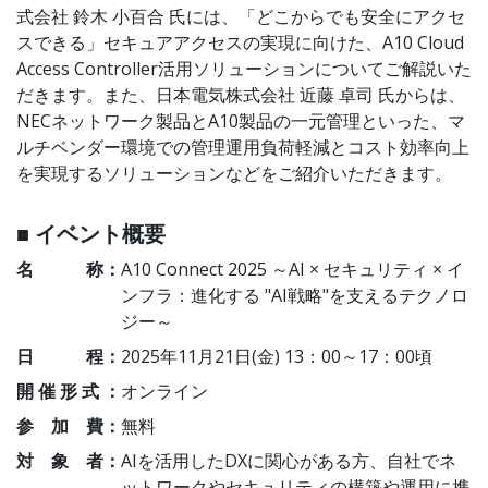
式会社 鈴木 小百合 氏には、「どこからでも安全にアクセ
スできる」セキュアアクセスの実現に向けた、A10 Cloud
Access Controller活用ソリューションについてご解説いた
だきます。また、日本電気株式会社 近藤 卓司 氏からは、
NECネットワーク製品とA10製品の一元管理といった、マ
ルチベンダー環境での管理運用負荷軽減とコスト効率向上
を実現するソリューションなどをご紹介いただきます。
■ イベント概要
名 称：
A10 Connect 2025 ～AI × セキュリティ × イ
ンフラ：進化する "AI戦略"を支えるテクノロ
ジー～
日 程：
2025年11月21日(金) 13：00～17：00頃
開 催 形 式 ：
オンライン
参 加 費：
無料
対 象 者：
AIを活用したDXに関心がある方、自社でネ
ットワークやセキュリティの構築や運用に携