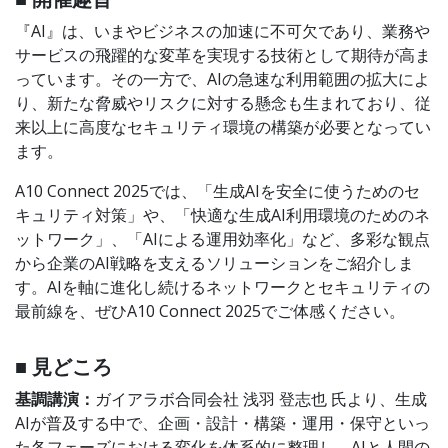
『AI』は、いまやビジネスの加速に不可欠であり、業務や
サービスの飛躍的な変革を実現する技術として期待が高ま
っています。その一方で、AIの急速な利用範囲の拡大によ
り、新たな脅威やリスクに対する懸念も生まれており、従
来以上に高度なセキュリティ環境の構築が必要となってい
ます。
A10 Connect 2025では、「生成AIを安全に使うためのセ
キュリティ対策」や、「快適な生成AI利用環境のためのネ
ットワーク」、「AIによる運用効率化」など、多彩な観点
から企業のAI戦略を支えるソリューションをご紹介しま
す。AIを軸に進化し続けるネットワークとセキュリティの
最前線を、ぜひA10 Connect 2025でご体感ください。
■ 見どころ
基調講演：
ガイアラボ合同会社 浅羽 登志也 氏より、⽣成
AIが普及する中で、企画・設計・構築・運用・保守といっ
た各フェーズにおける変化を体系的に整理し、AIと人間の