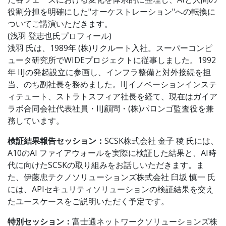
役割分担を明確にした"オーケストレーション"への転換に
ついてご講演いただきます。
(浅羽 登志也氏プロフィール)
浅羽 氏は、1989年 (株)リクルート⼊社。スーパーコンピ
ュータ研究所でWIDEプロジェクトに従事しました。1992
年 IIJの発起設⽴に参画し、インフラ整備と対外接続を担
当、のち副社⻑を務めました。IIJイノベーションインステ
ィテュート、ストラトスフィア社⻑を経て、現在はガイア
ラボ合同会社代表社員・IIJ顧問・(株)パロンゴ監査役を兼
務しています。
検証結果報告セッション：
SCSK株式会社 金子 稜 氏には、
A10のAI ファイアウォールを実際に検証した結果と、AI時
代に向けたSCSKの取り組みをお話しいただきます。ま
た、伊藤忠テクノソリューションズ株式会社 臼坂 慎一 氏
には、APIセキュリティソリューションの検証結果を交え
たユースケースをご説明いただく予定です。
特別セッション：
富士通ネットワークソリューションズ株