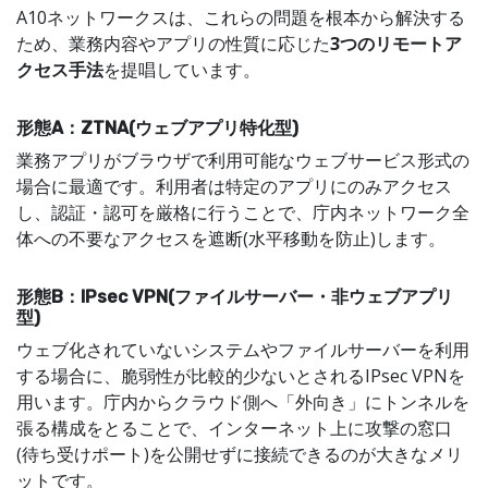
A10ネットワークスは、これらの問題を根本から解決する
ため、業務内容やアプリの性質に応じた
3つのリモートア
クセス手法
を提唱しています。
形態A：ZTNA(ウェブアプリ特化型)
業務アプリがブラウザで利用可能なウェブサービス形式の
場合に最適です。利用者は特定のアプリにのみアクセス
し、認証・認可を厳格に行うことで、庁内ネットワーク全
体への不要なアクセスを遮断(水平移動を防止)します。
形態B：IPsec VPN(ファイルサーバー・非ウェブアプリ
型)
ウェブ化されていないシステムやファイルサーバーを利用
する場合に、脆弱性が比較的少ないとされるIPsec VPNを
用います。庁内からクラウド側へ「外向き」にトンネルを
張る構成をとることで、インターネット上に攻撃の窓口
(待ち受けポート)を公開せずに接続できるのが大きなメリ
ットです。