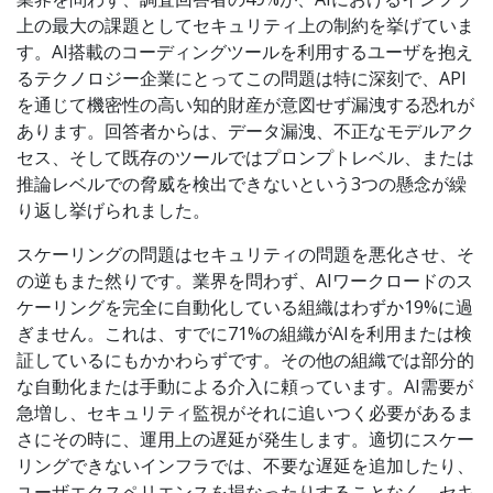
上の最大の課題としてセキュリティ上の制約を挙げていま
す。AI搭載のコーディングツールを利用するユーザを抱え
るテクノロジー企業にとってこの問題は特に深刻で、API
を通じて機密性の高い知的財産が意図せず漏洩する恐れが
あります。回答者からは、データ漏洩、不正なモデルアク
セス、そして既存のツールではプロンプトレベル、または
推論レベルでの脅威を検出できないという3つの懸念が繰
り返し挙げられました。
スケーリングの問題はセキュリティの問題を悪化させ、そ
の逆もまた然りです。業界を問わず、AIワークロードのス
ケーリングを完全に自動化している組織はわずか19%に過
ぎません。これは、すでに71%の組織がAIを利用または検
証しているにもかかわらずです。その他の組織では部分的
な自動化または手動による介入に頼っています。AI需要が
急増し、セキュリティ監視がそれに追いつく必要があるま
さにその時に、運用上の遅延が発生します。適切にスケー
リングできないインフラでは、不要な遅延を追加したり、
ユーザエクスペリエンスを損なったりすることなく、セキ