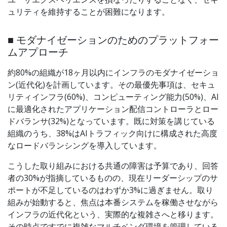
ュリティを維持することが困難になります。
■ モダナイゼーションのためのプラットフォー
ムアプローチ
約80%の組織が18ヶ月以内にインフラのモダナイゼーショ
ン(近代化)を計画しています。その最優先事項は、セキュ
リティインフラ(60%)、コンピューティング能力(50%)、AI
に最適化されたアプリケーション配信コントローラとロー
ドバランサ(32%)となっています。既に対策を講じている
組織のうち、38%はAIトラフィック向けに構成された高度
なロードバランシングを導入しています。
こうした取り組みにおける共通の障害は予算であり、回答
者の30%が指摘しているものの、現在リーダーシップのサ
ポートが不足しているのはわずか3%に過ぎません。取り
組みが始動すると、焦点は本番システムを稼働させながら
インフラの近代化という、実際的な複雑さへと移ります。
その時点ですでに複雑なマルチベンダ環境を管理している