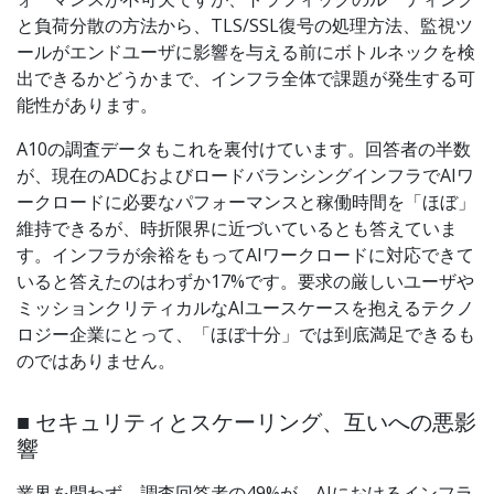
と負荷分散の方法から、TLS/SSL復号の処理方法、監視ツ
ールがエンドユーザに影響を与える前にボトルネックを検
出できるかどうかまで、インフラ全体で課題が発生する可
能性があります。
A10の調査データもこれを裏付けています。回答者の半数
が、現在のADCおよびロードバランシングインフラでAIワ
ークロードに必要なパフォーマンスと稼働時間を「ほぼ」
維持できるが、時折限界に近づいているとも答えていま
す。インフラが余裕をもってAIワークロードに対応できて
いると答えたのはわずか17%です。要求の厳しいユーザや
ミッションクリティカルなAIユースケースを抱えるテクノ
ロジー企業にとって、「ほぼ十分」では到底満足できるも
のではありません。
■ セキュリティとスケーリング、互いへの悪影
響
業界を問わず、調査回答者の49%が、AIにおけるインフラ