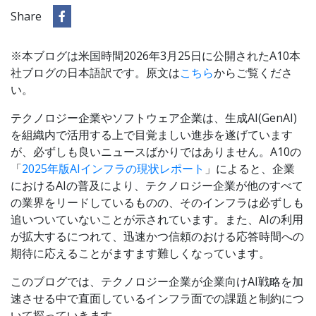
Share
※本ブログは米国時間2026年3月25日に公開されたA10本
社ブログの日本語訳です。原文は
こちら
からご覧くださ
い。
テクノロジー企業やソフトウェア企業は、生成AI(GenAI)
を組織内で活用する上で目覚ましい進歩を遂げています
が、必ずしも良いニュースばかりではありません。A10の
「
2025年版AIインフラの現状レポート
」によると、企業
におけるAIの普及により、テクノロジー企業が他のすべて
の業界をリードしているものの、そのインフラは必ずしも
追いついていないことが示されています。また、AIの利用
が拡大するにつれて、迅速かつ信頼のおける応答時間への
期待に応えることがますます難しくなっています。
このブログでは、テクノロジー企業が企業向けAI戦略を加
速させる中で直面しているインフラ面での課題と制約につ
いて探っていきます。