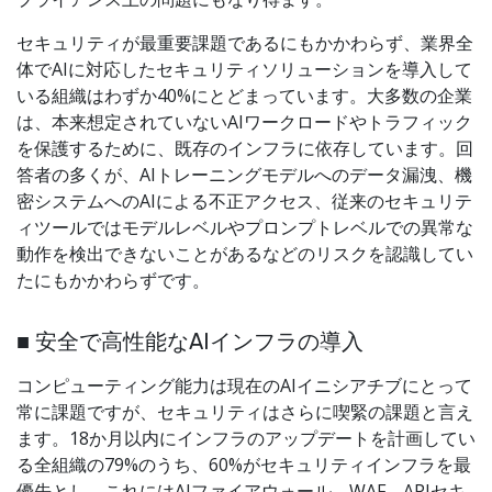
セキュリティが最重要課題であるにもかかわらず、業界全
体でAIに対応したセキュリティソリューションを導入して
いる組織はわずか40%にとどまっています。大多数の企業
は、本来想定されていないAIワークロードやトラフィック
を保護するために、既存のインフラに依存しています。回
答者の多くが、AIトレーニングモデルへのデータ漏洩、機
密システムへのAIによる不正アクセス、従来のセキュリテ
ィツールではモデルレベルやプロンプトレベルでの異常な
動作を検出できないことがあるなどのリスクを認識してい
たにもかかわらずです。
■ 安全で高性能なAIインフラの導入
コンピューティング能力は現在のAIイニシアチブにとって
常に課題ですが、セキュリティはさらに喫緊の課題と言え
ます。18か月以内にインフラのアップデートを計画してい
る全組織の79%のうち、60%がセキュリティインフラを最
優先とし、これにはAIファイアウォール、WAF、APIセキ