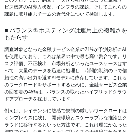
ビス機関のAI導入状況、インフラの課題、そしてこれらの
課題に取り組むチームの近代化について検証します。
■ バランス型ホスティングは運用上の複雑さを
もたらす
調査対象となった金融サービス企業の71%が予測分析にAI
を使用しており、これは業界の中で最も高い割合です。リ
スク評価、不正検出、市場分析といったユースケースはす
べて、大量のデータを迅速に処理し、時間的制約の下で信
頼性の高い出力を返すAIモデルに依存しています。これら
のワークロードをサポートするために、金融サービス企業
の回答者の46%は、バランスの取れたハイブリッドクラウ
ドアプローチを採用しています。
例えば、レイテンシに敏感で規制の厳しいワークロードは
オンプレミスに残し、開発環境とスケーラブルな推論はク
ラウドに移行するといった方法です。これは理にかなった
戦略ですが、クラウドとオンプレミスの両環境にわたるAI