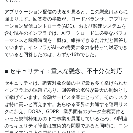
アプリケーション配信の状況を見ると、この懸念はさらに
強まります。回答者の半数が、ロードバランサ、アプリケ
ーション配信コントローラ(ADC)、および関連システムを
含む現在のインフラでは、AIワークロードに必要なパフォ
ーマンスと稼働時間を「概ね」維持できるだけだと回答し
ています。インフラがAIへの需要に余力を持って対応でき
ていると回答したのは、わずか16%でした。
■ セキュリティ：重大な懸念、不十分な対応
セキュリティは、調査対象企業の中で最も多く挙げられた
インフラ上の課題であり、回答者の49%が最大の制約とし
て挙げています。金融サービス企業にとって、そのリスク
は特に高いと言えます。あらゆる業界に共通する運用リス
クに加え、DORA、GDPR、業界固有のデータ主権要件と
いった規制枠組みの下で事業を展開しているため、AI関連
のセキュリティ障害は技術的な問題であると同時に、コン
プライアンス上の問題にもなり得ます。