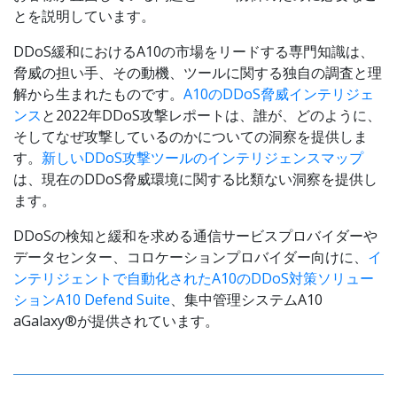
とを説明しています。
DDoS緩和におけるA10の市場をリードする専門知識は、
脅威の担い手、その動機、ツールに関する独自の調査と理
解から生まれたものです。
A10のDDoS脅威インテリジェ
ンス
と2022年DDoS攻撃レポートは、誰が、どのように、
そしてなぜ攻撃しているのかについての洞察を提供しま
す。
新しいDDoS攻撃ツールのインテリジェンスマップ
は、現在のDDoS脅威環境に関する比類ない洞察を提供し
ます。
DDoSの検知と緩和を求める通信サービスプロバイダーや
データセンター、コロケーションプロバイダー向けに、
イ
ンテリジェントで自動化されたA10のDDoS対策ソリュー
ションA10 Defend Suite
、集中管理システムA10
aGalaxy®が提供されています。