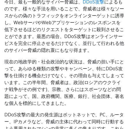
今日、最も一般的なサイバー脅威は、
DDoS攻撃
によるも
のです。様々な手法を用いることで、脅威者は様々なソー
スからの偽のトラフィックをオンラインターゲットに誘導
し、WebサーバやWebアプリケーションのレスポンスを
低下させるほどのリクエストをターゲットに殺到させるこ
とができます。最悪の場合、DDoS攻撃はオンラインサー
ビスを完全に停止させるだけでなく、並行して行われる他
のサイバー脅威の隠れ蓑にもなり得ます。
現在の地政学的・社会政治的な状況は、脅威の担い手にと
って、あらゆる種類の攻撃やキャンペーン、特にDDoS攻
撃を仕掛ける機会だけでなく、その理由も与えてしまって
います。この半年間、脅威者は、政治(ロシアのウクライ
ナ戦争がその例です)、宗教、さらにはスポーツなどの問
題によって、国、政府機関、医療、銀行、社会団体、著名
な個人を標的にしてきました。
DDoS攻撃の最大の発生源はボットネットで、PC、ルータ
ー、IPカメラなど、脅威の主体に代わって同時に行動する
よう悪用されたマシンの非常に多くの集まりです。これら