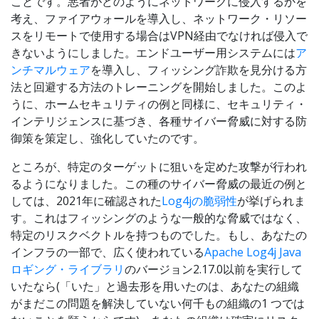
ことです。悪者がどのようにネットワークに侵入するかを
考え、ファイアウォールを導入し、ネットワーク・リソー
スをリモートで使用する場合はVPN経由でなければ侵入で
きないようにしました。エンドユーザー用システムには
ア
ンチマルウェア
を導入し、フィッシング詐欺を見分ける方
法と回避する方法のトレーニングを開始しました。このよ
うに、ホームセキュリティの例と同様に、セキュリティ・
インテリジェンスに基づき、各種サイバー脅威に対する防
御策を策定し、強化していたのです。
ところが、特定のターゲットに狙いを定めた攻撃が行われ
るようになりました。この種のサイバー脅威の最近の例と
しては、2021年に確認された
Log4jの脆弱性
が挙げられま
す。これはフィッシングのような一般的な脅威ではなく、
特定のリスクベクトルを持つものでした。もし、あなたの
インフラの一部で、広く使われている
Apache Log4j Java
ロギング・ライブラリ
のバージョン2.17.0以前を実行して
いたなら(「いた」と過去形を用いたのは、あなたの組織
がまだこの問題を解決していない何千もの組織の1 つでは