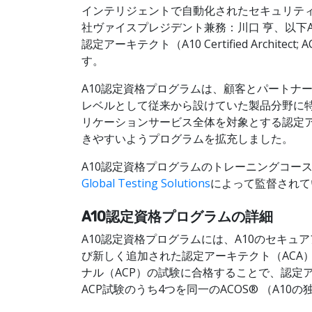
インテリジェントで自動化されたセキュリティ
社ヴァイスプレジデント兼務：川口 亨、以下A
認定アーキテクト（A10 Certified Archit
す。
A10認定資格プログラムは、顧客とパートナ
レベルとして従来から設けていた製品分野に特化した認定
リケーションサービス全体を対象とする認定ア
きやすいようプログラムを拡充しました。
A10認定資格プログラムのトレーニングコー
Global Testing Solutions
によって監督されて
A10認定資格プログラムの詳細
A10認定資格プログラムには、A10のセキ
び新しく追加された認定アーキテクト（ACA
ナル（ACP）の試験に合格することで、認定
ACP試験のうち4つを同一のACOS® （A1