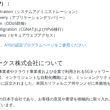
P）：
m Administration（システムアドミニストレーション）
ation Delivery（アプリケーションデリバリー）
ection（DDoS防御）
IPv6 Migration（CGNATおよびIPv6移行）
e Web Access（セキュアウェブアクセス）
は、
A10の認定プログラムページをご参照ください。
ネットワークス株式会社について
）は、サービス事業者やクラウド事業者および企業で利用される5Gネッ
習、インテリジェントな自動化機能により、ミッションクリテ
2004年に設立されました。米国カリフォルニア州サンノゼに本拠
worksの日本子会社であり、お客様の意見や要望を積極的に取り
ています。