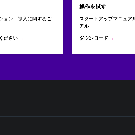
操作を試す
ション、導入に関するご
スタートアップマニュア
アル
ください
→
ダウンロード
→