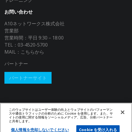
トレーニング
お問い合わせ
A10ネットワークス株式会社
営業部
営業時間：平日 9:30－18:00
TEL：03-4520-5700
MAIL：
こちらから
パートナー
パートナーサイト
このウェブサイトはユーザー体験の向上とウェブサイトのパフォーマン
スや通信トラフィックの分析のために Cookie を使用します。また、サ
イトの使用に関する情報をソーシャルメディア、広告、分析パートナー
と共有します。
© 2026 A10 Networks, Inc. All rights reserved.
Privacy Policy
|
Legal
Notices​
個人情報を売却しないでください
Cookie を受け入れる