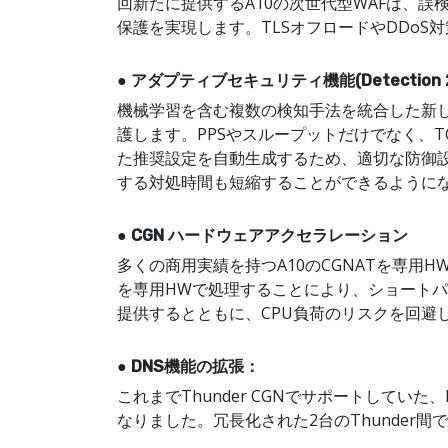
回新たに提供するA10の次世代型WAFは、
保護を実現します。TLSオフロードやDDo
● アダプティブセキュリティ機能(Detection 2
機械学習を含む複数の検知手法を統合した新
護します。PPSやスループットだけでなく、
た推奨設定を自動生成するため、適切な防御
する対処時間も短縮することができるように
● CGN ハードウェアアクセラレーション
多くの商用実績を持つA10のCGNATを専用
を専用HWで処理することにより、ショートパ
提供するとともに、CPU負荷のリスクを回避
● DNS機能の拡張：
これまでThunder CGNでサポートしていた、
なりました。冗長化された2台のThunder間で