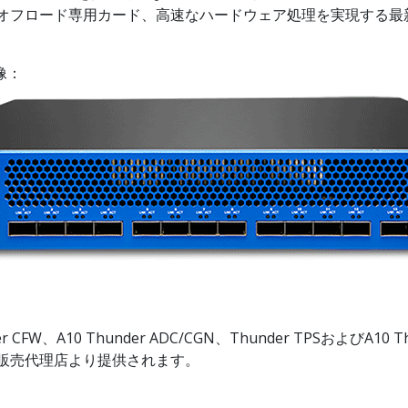
ngine)や、TLSオフロード専用カード、高速なハードウェア処理を実現す
画像：
r CFW、A10 Thunder ADC/CGN、Thunder TPSおよびA
10の販売代理店より提供されます。