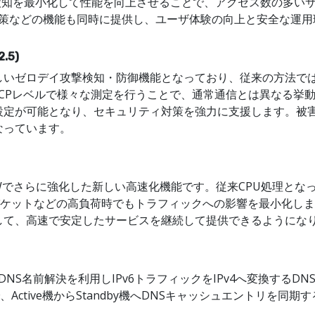
誤検知を最小化して性能を向上させることで、アクセス数の多い
S対策などの機能も同時に提供し、ユーザ体験の向上と安全な運
.5)
しいゼロデイ攻撃検知・防御機能となっており、従来の方法で
TCPレベルで様々な測定を行うことで、通常通信とは異なる挙
設定が可能となり、セキュリティ対策を強力に支援します。被
なっています。
HWでさらに強化した新しい高速化機能です。従来CPU処理となっ
ケットなどの高負荷時でもトラフィックへの影響を最小化します
して、高速で安定したサービスを継続して提供できるようにな
DNS名前解決を利用しIPv6トラフィックをIPv4へ変換するDNS
、Active機からStandby機へDNSキャッシュエントリを同