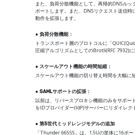
また、負荷分散機能として、再帰的DNSル
ポートします。また、DNSリクエスト送信時にI
動作を拡張します。
● 負荷分散機能：
トランスポート層のプロトコルに「QUIC(Quick UD
圧縮アルゴリズムとしてのBrotli(RFC 7932
● スケールアウト機能の時間短縮：
スケールアウト機能の切り替え時間を大幅に
● SAMLサポートの拡張：
以前は、リバースプロキシ機能のみをサポートし
をIDプロバイダー(IdP)サーバーにリダイレ
● 第5世代ミッドレンジモデルの追加
「Thunder 6655S」は、1.5Uの筐体