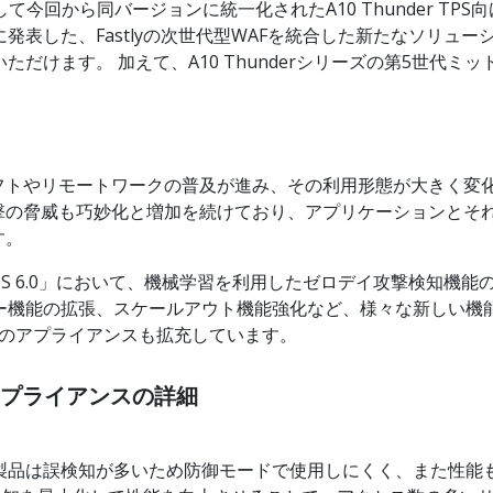
 SSLi、そして今回から同バージョンに統一化されたA10 Thunder
発表した、Fastlyの次世代型WAFを統合した新たなソリューション「A10
ご利用いただけます。 加えて、A10 Thunderシリーズの第5世代ミ
。
フトやリモートワークの普及が進み、その利用形態が大きく変
撃の脅威も巧妙化と増加を続けており、アプリケーションとそ
す。
OS 6.0」において、機械学習を利用したゼロデイ攻撃検知機
機能の拡張、スケールアウト機能強化など、様々な新しい機能を追
ルのアプライアンスも拡充しています。
新アプライアンスの詳細
ル製品は誤検知が多いため防御モードで使用しにくく、また性能