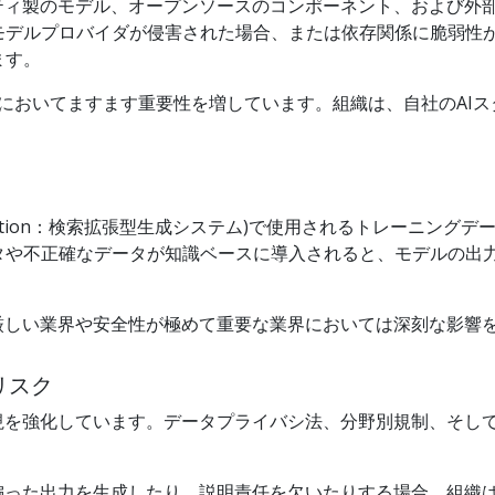
ティ製のモデル、オープンソースのコンポーネント、および外部
モデルプロバイダが侵害された場合、または依存関係に脆弱性
ます。
導入においてますます重要性を増しています。組織は、自社のA
ted generation：検索拡張型生成システム)で使用されるトレ
タや不正確なデータが知識ベースに導入されると、モデルの出
厳しい業界や安全性が極めて重要な業界においては深刻な影響
リスク
視を強化しています。データプライバシ法、分野別規制、そして
偏った出力を生成したり、説明責任を欠いたりする場合、組織