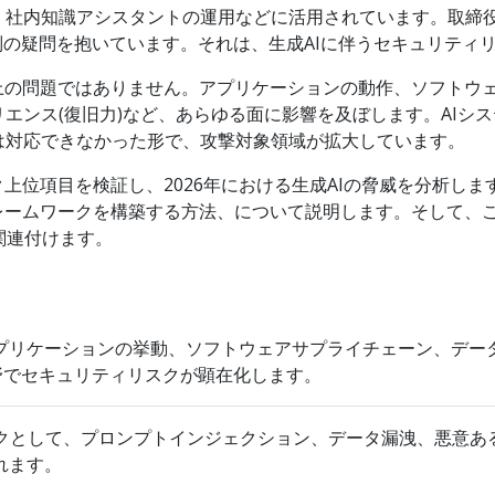
社内知識アシスタントの運用などに活用されています。取締役
は別の疑問を抱いています。それは、生成AIに伴うセキュリテ
上の問題ではありません。アプリケーションの動作、ソフトウ
エンス(復旧力)など、あらゆる面に影響を及ぼします。AIシ
は対応できなかった形で、攻撃対象領域が拡大しています。
ク上位項目を検証し、2026年における生成AIの脅威を分析し
レームワークを構築する方法、について説明します。そして、こ
関連付けます。
アプリケーションの挙動、ソフトウェアサプライチェーン、デー
野でセキュリティリスクが顕在化します。
クとして、プロンプトインジェクション、データ漏洩、悪意ある
れます。