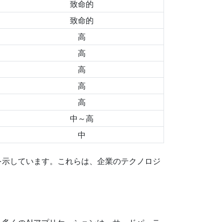
致命的
致命的
高
高
高
高
高
中～高
中
を示しています。これらは、企業のテクノロジ