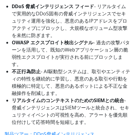
DDoS 脅威インテリジェンス フィード
- リアルタイム
で実用的なDDoS固有の脅威インテリジェンスでセキ
ュリティ運用を強化し、悪意のあるIPアドレスをプロ
アクティブにブロックし、大規模なボリューム型攻撃
を未然に防ぎます。
OWASP エクスプロイト検出シグナル
- 過去の攻撃パタ
ーンを活用して、既知のWebアプリケーション層の脆
弱性エクスプロイトが実行される前にブロックしま
す。
不正行為防止
- AI駆動型システムは、取引やエンティテ
ィの特性を継続的に学習し、悪意のある取引や行動を
積極的に特定して、悪意のあるボットによる不正な金
融操作を削減します。
リアルタイムのコンテキストのためのSIEMとの統合
-
脅威インテリジェンスはSIEMツールと統合され、セキ
ュリティイベントの可視性を高め、アラートを優先順
位付けして応答時間を短縮します。
製品ツアー：DDoS脅威インテリジェンス