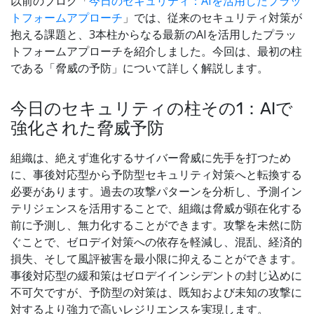
以前のブログ「
今日のセキュリティ：AIを活用したプラッ
トフォームアプローチ
」では、従来のセキュリティ対策が
抱える課題と、3本柱からなる最新のAIを活用したプラッ
トフォームアプローチを紹介しました。今回は、最初の柱
である「脅威の予防」について詳しく解説します。
今日のセキュリティの柱その1：AIで
強化された脅威予防
組織は、絶えず進化するサイバー脅威に先手を打つため
に、事後対応型から予防型セキュリティ対策へと転換する
必要があります。過去の攻撃パターンを分析し、予測イン
テリジェンスを活用することで、組織は脅威が顕在化する
前に予測し、無力化することができます。攻撃を未然に防
ぐことで、ゼロデイ対策への依存を軽減し、混乱、経済的
損失、そして風評被害を最小限に抑えることができます。
事後対応型の緩和策はゼロデイインシデントの封じ込めに
不可欠ですが、予防型の対策は、既知および未知の攻撃に
対するより強力で高いレジリエンスを実現します。