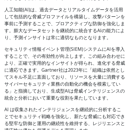
人工知能(AI)は、過去データとリアルタイムデータを活用
して包括的な脅威プロファイルを構築し、攻撃パターンを
事前に予測することで、プロアクティブな防御を強化しま
す。膨大なデータセットを継続的に統合するAIの能力によ
り、予測インサイトは常に適切なものとなります。
セキュリティ情報イベント管理(SIEM)システムにAIを導入
することで、その有効性が向上します。この組み合わせに
より、正確で実用的なインサイトが得られ、進化する脅威
に適応できます。Gartner社は2023年に「組織は依然とし
てスキル不足に直面しており、リソースを大量に消費する
サイバーセキュリティ業務の自動化の機会を模索してい
る」と指摘しており、生成型AIは脅威インテリジェンスの
統合と分析において重要な役割を果たしています。
AI は収集されたインテリジェンスを継続的に分析するこ
とでセキュリティ戦略を強化し、新たな脅威にも対応でき
る堅牢な防御と運用の継続性を維持する、レジリエンスと