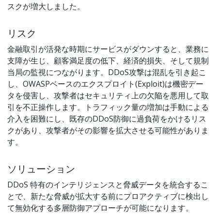
スクが増大しました。
リスク
金融取引が活発な時期にサービスがダウンすると、業務に
支障が生じ、顧客満足度の低下、経済的損失、そして規制
当局の監視につながります。DDoS攻撃は混乱を引き起こ
し、OWASPベースのエクスプロイト(Exploit)は機密デー
タを侵害し、攻撃者はセキュリティ上の欠陥を悪用して取
引を不正操作します。トラフィック量の増加は手動による
介入を困難にし、既存のDDoS防御に過負荷をかけるリス
クがあり、攻撃者がその影響を拡大させる可能性がありま
す。
ソリューション
DDoS 特有のインテリジェンスと脅威データを統合するこ
とで、新たな脅威が拡大する前にプロアクティブに検出し
て無効化する多層防御アプローチが可能になります。