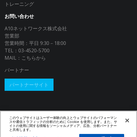
トレーニング
お問い合わせ
A10ネットワークス株式会社
営業部
営業時間：平日 9:30－18:00
TEL：03-4520-5700
MAIL：
こちらから
パートナー
パートナーサイト
このウェブサイトはユーザー体験の向上とウェブサイトのパフォーマン
スや通信トラフィックの分析のために Cookie を使用します。また、サ
イトの使用に関する情報をソーシャルメディア、広告、分析パートナー
と共有します。
© 2026 A10 Networks, Inc. All rights reserved.
Privacy Policy
|
Legal
Notices​