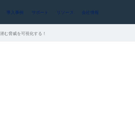
導入事例
サポート
リソース
会社情報
Lに潜む脅威を可視化する！