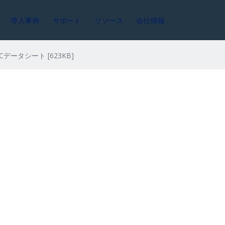
導入事例
サポート
リソース
会社情報
ADCデータシート [623KB]