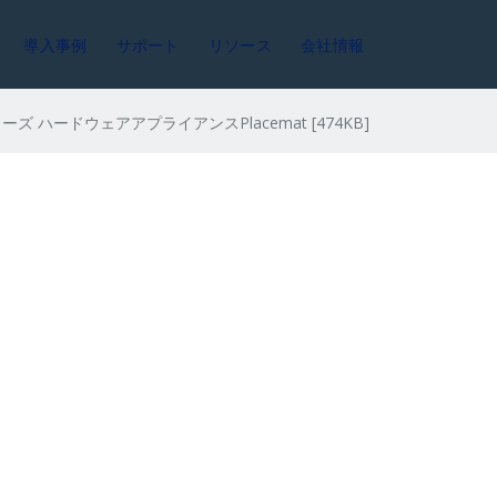
導入事例
サポート
リソース
会社情報
シリーズ ハードウェアアプライアンスPlacemat [474KB]